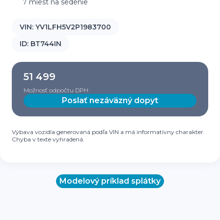
7 miest na sedenie
VIN:
YV1LFH5V2P1983700
ID:
BT744IN
51 499
Možnosť odpočtu DPH
Poslať nezáväzný dopyt
Výbava vozidla generovaná podľa VIN a má informatívny charakter.
Chyba v texte vyhradená.
Modelový príklad splátky