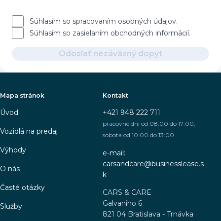
Súhlasím so spracovaním osobných údajov.
Súhlasím so zasielaním obchodných informácií.
Odoslať nezáväzný dopyt
Mapa stránok
Kontakt
Úvod
+421 948 222 711
pracovné dni od 08:00 do 17:00,
Vozidlá na predaj
sobota od 10:00 do 13:00
Výhody
e-mail:
carsandcare@businesslease.s
O nás
k
Časté otázky
CARS & CARE
Galvaniho 6
Služby
821 04 Bratislava - Trnávka