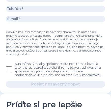
Ponuka má informatívny a nezáväzný charakter, je určená pre
právnické osoby a fyzické osoby – podnikateľov. Poistenie predmetu
nie je súčasťou splátky. Podmienkou uzatvorenia financovania je
uzatvorenie poistenia. Tento modelový príklad financovania nie je
ponukou v zmysle Občianskeho zákonníka a jeho prijatím nevzniká
medzi spoločnosťou Business Lease Slovakia s.r.o. a druhou stranou
zmluvný vzťah.
Súhlasím s tým, aby spoločnosť Business Lease Slovakia
s.r.o. a jej sprostredkovatelia zhromažďovali, uchovávali a
spracúvali moje osobné údaje na obchodné a
marketingové účely a aby ma na tieto účely kontaktovali.
Poslať nezáväzný dopyt
Príďte si pre lepšie