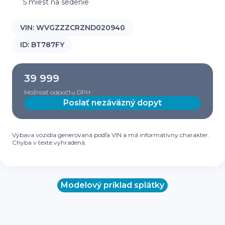
5 miest na sedenie
VIN:
WVGZZZCRZND020940
ID:
BT787FY
39 999
Možnosť odpočtu DPH
Poslať nezáväzný dopyt
Výbava vozidla generovaná podľa VIN a má informatívny charakter.
Chyba v texte vyhradená.
Modelový príklad splátky