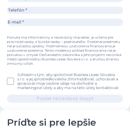
Ponuka má informatívny a nezáväzný charakter, je určená pre
právnické osoby a fyzické osoby – podnikateľov. Poistenie predmetu
nie je súčasťou splátky. Podmienkou uzatvorenia financovania je
uzatvorenie poistenia. Tento modelový príklad financovania nie je
ponukou v zmysle Občianskeho zákonníka a jeho prijatím nevzniká
medzi spoločnosťou Business Lease Slovakia s.r.o. a druhou stranou
zmluvný vzťah.
Súhlasím s tým, aby spoločnosť Business Lease Slovakia
s.r.o. a jej sprostredkovatelia zhromažďovali, uchovávali a
spracúvali moje osobné údaje na obchodné a
marketingové účely a aby ma na tieto účely kontaktovali.
Poslať nezáväzný dopyt
Príďte si pre lepšie