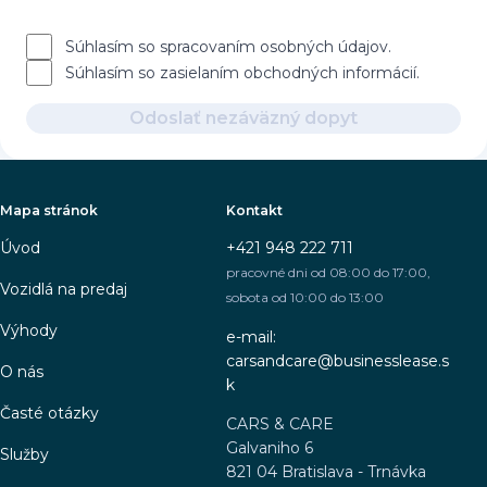
Súhlasím so spracovaním osobných údajov.
Súhlasím so zasielaním obchodných informácií.
Odoslať nezáväzný dopyt
Mapa stránok
Kontakt
Úvod
+421 948 222 711
pracovné dni od 08:00 do 17:00,
Vozidlá na predaj
sobota od 10:00 do 13:00
Výhody
e-mail:
carsandcare@businesslease.s
O nás
k
Časté otázky
CARS & CARE
Galvaniho 6
Služby
821 04 Bratislava - Trnávka