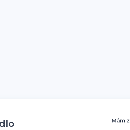
Mám zá
idlo