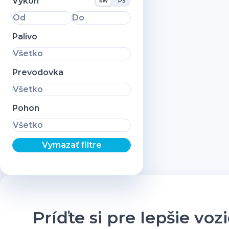
Výkon
kW
PS
Od
Do
Palivo
Všetko
Prevodovka
Všetko
Pohon
Všetko
Vymazať filtre
Príďte si pre lepšie voz