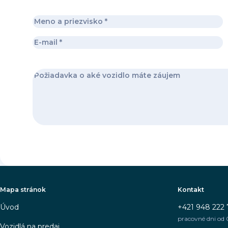
Mapa stránok
Kontakt
Úvod
+421 948 222 
pracovné dni od 
Vozidlá na predaj