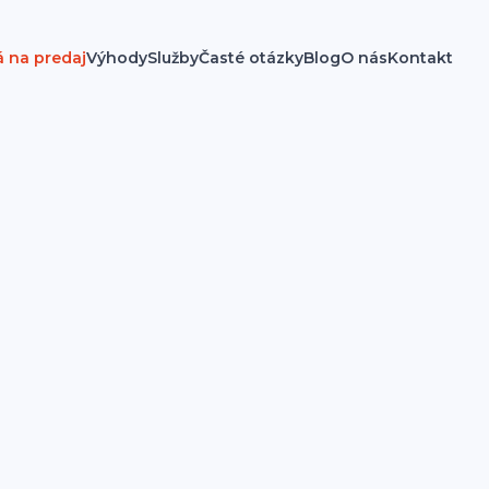
á na predaj
Výhody
Služby
Časté otázky
Blog
O nás
Kontakt