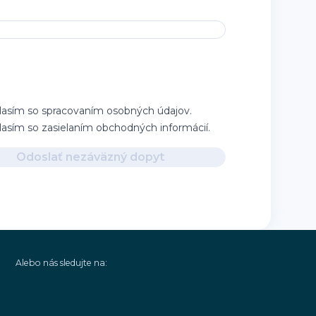
lasím so spracovaním osobných údajov.
lasím so zasielaním obchodných informácií.
Odoslať nezáväzný dopyt
Alebo nás sledujte na: