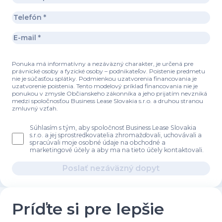
Ponuka má informatívny a nezáväzný charakter, je určená pre
právnické osoby a fyzické osoby – podnikateľov. Poistenie predmetu
nie je súčasťou splátky. Podmienkou uzatvorenia financovania je
uzatvorenie poistenia. Tento modelový príklad financovania nie je
ponukou v zmysle Občianskeho zákonníka a jeho prijatím nevzniká
medzi spoločnosťou Business Lease Slovakia s.r.o. a druhou stranou
zmluvný vzťah.
Súhlasím s tým, aby spoločnosť Business Lease Slovakia
s.r.o. a jej sprostredkovatelia zhromažďovali, uchovávali a
spracúvali moje osobné údaje na obchodné a
marketingové účely a aby ma na tieto účely kontaktovali.
Poslať nezáväzný dopyt
Príďte si pre lepšie