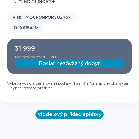
5 miest na sedenie
VIN:
TMBCR9NP9R7027571
ID:
AA154JM
31 999
Možnosť odpočtu DPH
Poslať nezáväzný dopyt
Výbava vozidla generovaná podľa VIN a má informatívny charakter.
Chyba v texte vyhradená.
Modelový príklad splátky