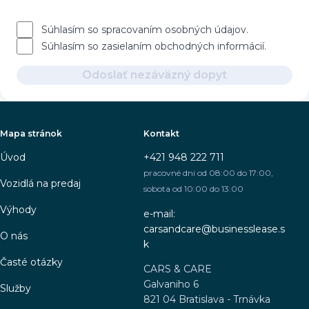
Súhlasím so spracovaním osobných údajov.
Súhlasím so zasielaním obchodných informácií.
Odoslať nezáväzný dopyt
Mapa stránok
Kontakt
Úvod
+421 948 222 711
pracovné dni od 08:00 do 17:00,
Vozidlá na predaj
sobota od 10:00 do 13:00
Výhody
e-mail:
carsandcare@businesslease.s
O nás
k
Časté otázky
CARS & CARE
Galvaniho 6
Služby
821 04 Bratislava - Trnávka