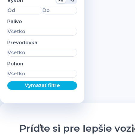
Výkon
kW
PS
Od
Do
Palivo
Všetko
Prevodovka
Všetko
Pohon
Všetko
Vymazať filtre
Príďte si pre lepšie voz