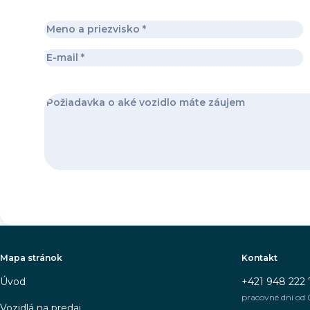
Mapa stránok
Kontakt
Úvod
+421 948 222 
pracovné dni od 
Vozidlá na predaj