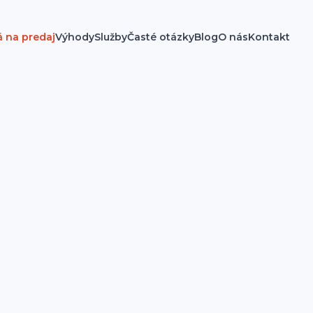
á na predaj
Výhody
Služby
Časté otázky
Blog
O nás
Kontakt