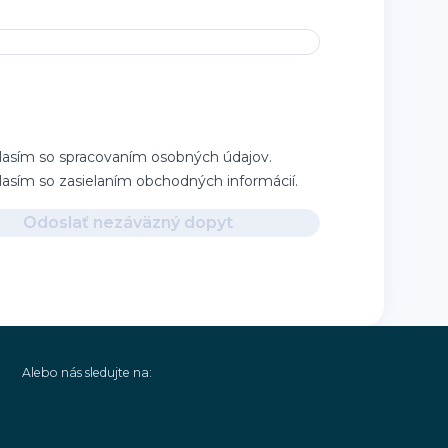
lasím so spracovaním osobných údajov.
lasím so zasielaním obchodných informácií.
Odoslať nezáväzný dopyt
Alebo nás sledujte na: