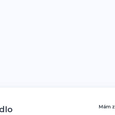
Mám zá
idlo