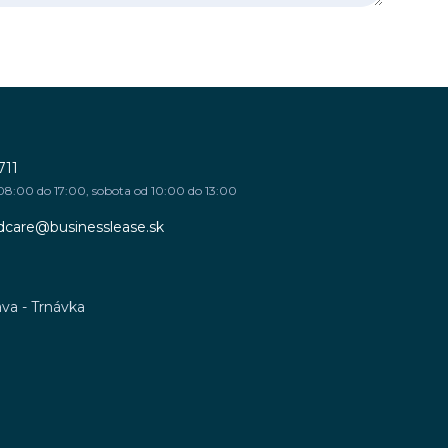
711
08:00 do 17:00, sobota od 10:00 do 13:00
ndcare@businesslease.sk
E
ava - Trnávka