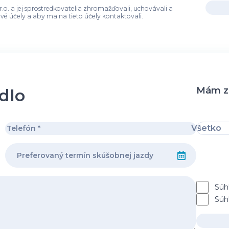
r.o. a jej sprostredkovatelia zhromažďovali, uchovávali a
é účely a aby ma na tieto účely kontaktovali.
Mám zá
idlo
Všetko
Súh
Súh