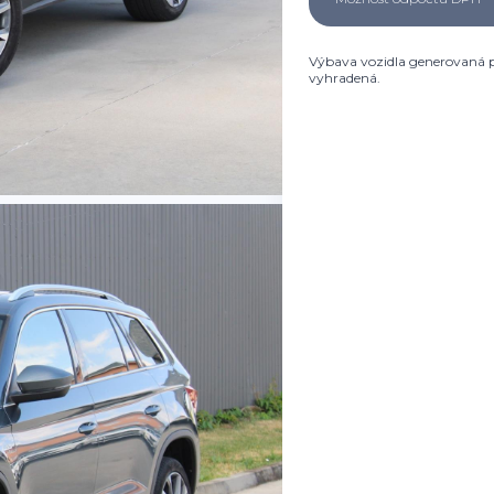
Výbava vozidla generovaná p
vyhradená.