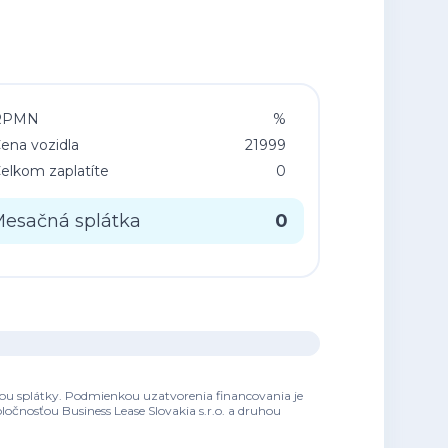
RPMN
%
ena vozidla
21999
elkom zaplatíte
0
esačná splátka
0
ťou splátky. Podmienkou uzatvorenia financovania je
očnosťou Business Lease Slovakia s.r.o. a druhou