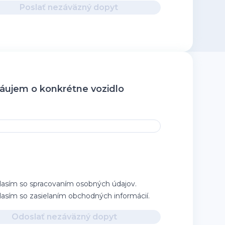
Poslať nezáväzný dopyt
ujem o konkrétne vozidlo
lasím so spracovaním osobných údajov.
lasím so zasielaním obchodných informácií.
Odoslať nezáväzný dopyt