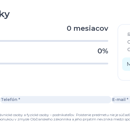
ky
0 mesiacov
C
0%
C
M
nické osoby a fyzické osoby – podnikateľov. Poistenie predmetu nie je súčas
e ponukou v zmysle Občianskeho zákonníka a jeho prijatím nevzniká medzi spol