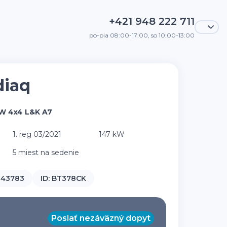
+421 948 222 711
po-pia 08:00-17:00, so 10:00-13:00
diaq
kW 4x4 L&K A7
1. reg 03/2021
147 kW
5 miest na sedenie
43783
ID:
BT378CK
Poslať nezáväzný dopyt