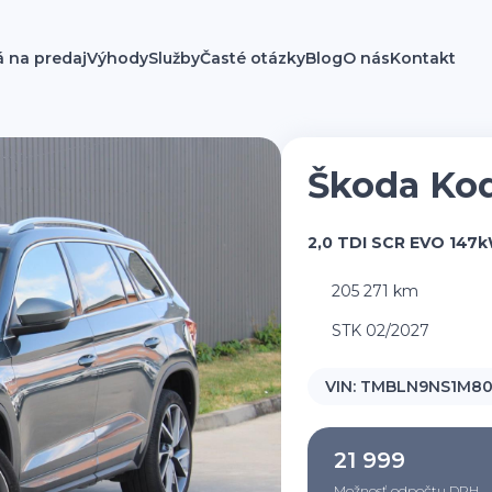
á na predaj
Výhody
Služby
Časté otázky
Blog
O nás
Kontakt
Škoda Ko
2,0 TDI SCR EVO 147
205 271 km
STK 02/2027
VIN:
TMBLN9NS1M80
21 999
Možnosť odpočtu DPH