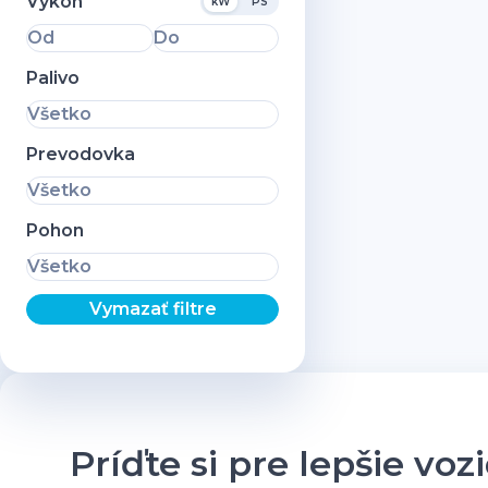
Výkon
kW
PS
Od
Do
Palivo
Všetko
Prevodovka
Všetko
Pohon
Všetko
Vymazať filtre
Príďte si pre lepšie voz