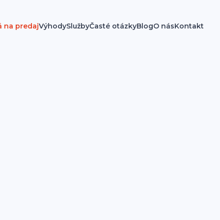
á na predaj
Výhody
Služby
Časté otázky
Blog
O nás
Kontakt