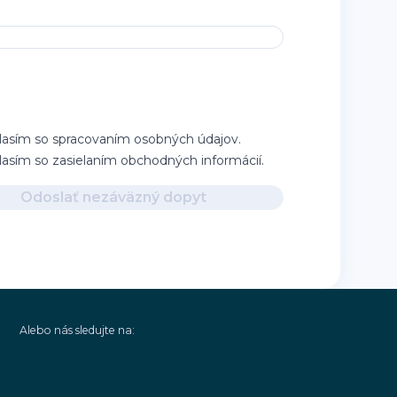
lasím so spracovaním osobných údajov.
lasím so zasielaním obchodných informácií.
Odoslať nezáväzný dopyt
Alebo nás sledujte na: