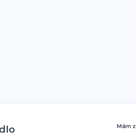
Mám zá
idlo