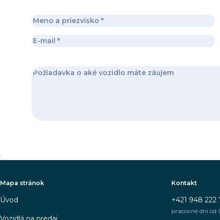
Mapa stránok
Kontakt
Úvod
+421 948 222 
pracovné dni od 
Vozidlá na predaj