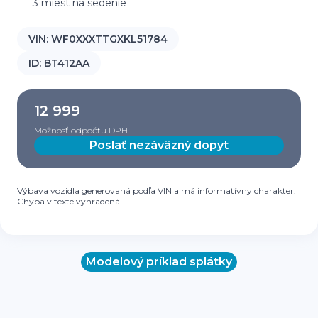
3 miest na sedenie
VIN:
WF0XXXTTGXKL51784
ID:
BT412AA
12 999
Možnosť odpočtu DPH
Poslať nezáväzný dopyt
Výbava vozidla generovaná podľa VIN a má informatívny charakter.
Chyba v texte vyhradená.
Modelový príklad splátky