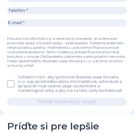
Ponuka má informatívny a nezáväzný charakter, je určená pre
právnické osoby a fyzické osoby – podnikateľov. Poistenie predmetu
nie je súčasťou splátky. Podmienkou uzatvorenia financovania je
uzatvorenie poistenia. Tento modelový príklad financovania nie je
ponukou v zmysle Občianskeho zákonníka a jeho prijatím nevzniká
medzi spoločnosťou Business Lease Slovakia s.r.o. a druhou stranou
zmluvný vzťah.
Súhlasím s tým, aby spoločnosť Business Lease Slovakia
s.r.o. a jej sprostredkovatelia zhromažďovali, uchovávali a
spracúvali moje osobné údaje na obchodné a
marketingové účely a aby ma na tieto účely kontaktovali.
Poslať nezáväzný dopyt
Príďte si pre lepšie