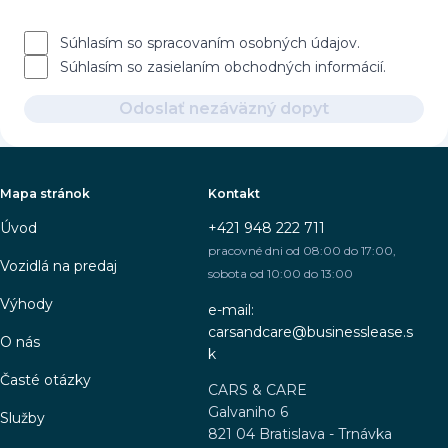
Súhlasím so spracovaním osobných údajov.
Súhlasím so zasielaním obchodných informácií.
Odoslať nezáväzný dopyt
Mapa stránok
Kontakt
Úvod
+421 948 222 711
pracovné dni od 08:00 do 17:00,
Vozidlá na predaj
sobota od 10:00 do 13:00
Výhody
e-mail:
carsandcare@businesslease.s
O nás
k
Časté otázky
CARS & CARE
Galvaniho 6
Služby
821 04 Bratislava - Trnávka