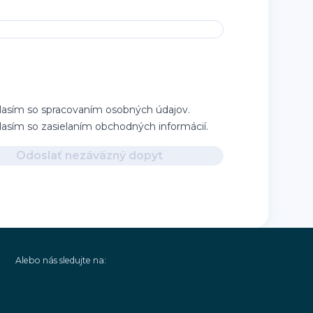
lasím so spracovaním osobných údajov.
lasím so zasielaním obchodných informácií.
Odoslať nezáväzný dopyt
Alebo nás sledujte na: