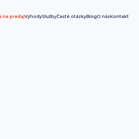
á na predaj
Výhody
Služby
Časté otázky
Blog
O nás
Kontakt