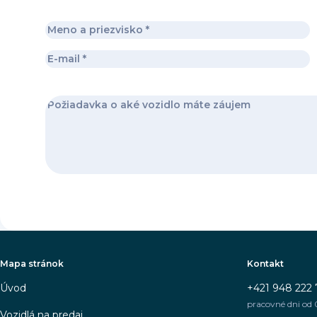
Mapa stránok
Kontakt
Úvod
+421 948 222 
pracovné dni od 
Vozidlá na predaj