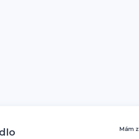
Mám zá
idlo