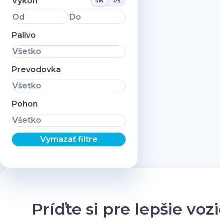
Výkon
kW
PS
Od
Do
Palivo
Všetko
Prevodovka
Všetko
Pohon
Všetko
Vymazať filtre
Príďte si pre lepšie voz