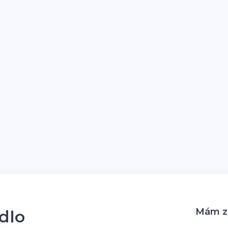
Mám zá
idlo