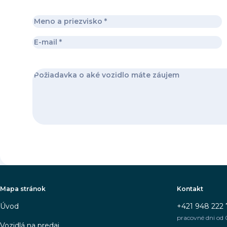
Mapa stránok
Kontakt
Úvod
+421 948 222 
pracovné dni od 
Vozidlá na predaj