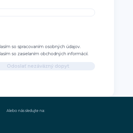
lasím so spracovaním osobných údajov.
lasím so zasielaním obchodných informácií.
Odoslať nezáväzný dopyt
Alebo nás sledujte na: