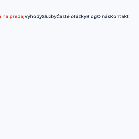
á na predaj
Výhody
Služby
Časté otázky
Blog
O nás
Kontakt