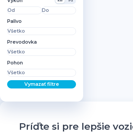
Výkon
kW
PS
Od
Do
Palivo
Všetko
Prevodovka
Všetko
Pohon
Všetko
Vymazať filtre
Príďte si pre lepšie voz